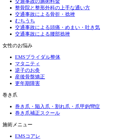
交通事故の施術料金
整骨院と整形外科の上手な通い方
交通事故による骨折・捻挫
むちうち
交通事故による頭痛・めまい・吐き気
交通事故による腰部捻挫
女性のお悩み
EMSブライダル整体
マタニティ
逆子のお灸
産後骨盤矯正
更年期障害
巻き爪
巻き爪・陥入爪・割れ爪・爪甲鉤彎症
巻き爪補正スクール
施術メニュー
EMSコアレ