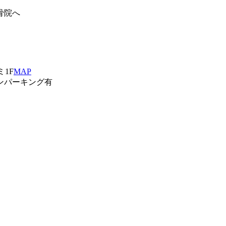
骨院へ
ミ1F
MAP
ンパーキング有