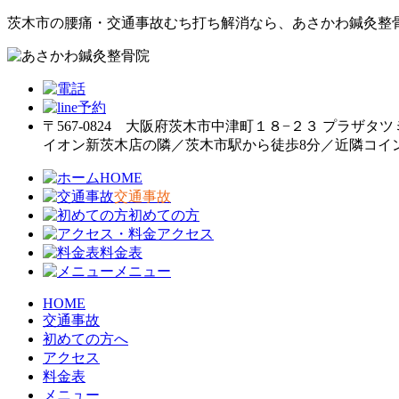
茨木市の腰痛・交通事故むち打ち解消なら、あさかわ鍼灸整
〒567-0824 大阪府茨木市中津町１８−２３ プラザタツ
イオン新茨木店の隣／茨木市駅から徒歩8分／近隣コイ
HOME
交通事故
初めての方
アクセス
料金表
メニュー
HOME
交通事故
初めての方へ
アクセス
料金表
メニュー