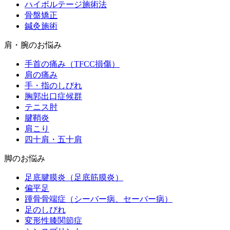
ハイボルテージ施術法
骨盤矯正
鍼灸施術
肩・腕のお悩み
手首の痛み（TFCC損傷）
肩の痛み
手・指のしびれ
胸郭出口症候群
テニス肘
腱鞘炎
肩こり
四十肩・五十肩
脚のお悩み
足底腱膜炎（足底筋膜炎）
偏平足
踵骨骨端症（シーバー病、セーバー病）
足のしびれ
変形性膝関節症