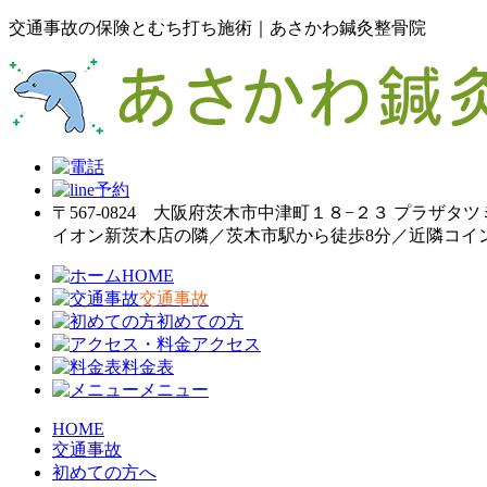
交通事故の保険とむち打ち施術｜あさかわ鍼灸整骨院
〒567-0824 大阪府茨木市中津町１８−２３ プラザタツ
イオン新茨木店の隣／茨木市駅から徒歩8分／近隣コイ
HOME
交通事故
初めての方
アクセス
料金表
メニュー
HOME
交通事故
初めての方へ