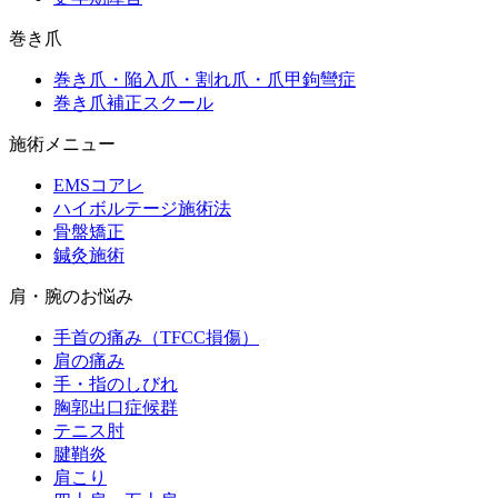
巻き爪
巻き爪・陥入爪・割れ爪・爪甲鉤彎症
巻き爪補正スクール
施術メニュー
EMSコアレ
ハイボルテージ施術法
骨盤矯正
鍼灸施術
肩・腕のお悩み
手首の痛み（TFCC損傷）
肩の痛み
手・指のしびれ
胸郭出口症候群
テニス肘
腱鞘炎
肩こり