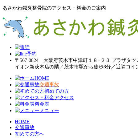
あさかわ鍼灸整骨院のアクセス・料金のご案内
〒567-0824 大阪府茨木市中津町１８−２３ プラザタツ
イオン新茨木店の隣／茨木市駅から徒歩8分／近隣コイ
HOME
交通事故
初めての方
アクセス
料金表
メニュー
HOME
交通事故
初めての方へ