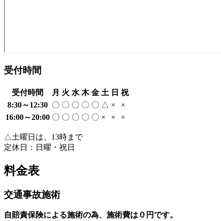
受付時間
受付時間
月
火
水
木
金
土
日
祝
8:30～12:30
〇
〇
〇
〇
〇
△
×
×
16:00～20:00
〇
〇
〇
〇
〇
×
×
×
△土曜日は、13時まで
定休日：日曜・祝日
料金表
交通事故施術
自賠責保険による施術の為、施術費は０円です。