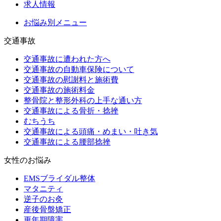
求人情報
お悩み別メニュー
交通事故
交通事故に遭われた方へ
交通事故の自動車保険について
交通事故の慰謝料と施術費
交通事故の施術料金
整骨院と整形外科の上手な通い方
交通事故による骨折・捻挫
むちうち
交通事故による頭痛・めまい・吐き気
交通事故による腰部捻挫
女性のお悩み
EMSブライダル整体
マタニティ
逆子のお灸
産後骨盤矯正
更年期障害