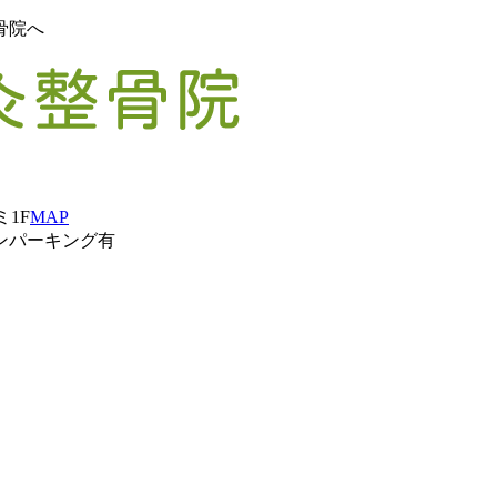
骨院へ
ミ1F
MAP
ンパーキング有