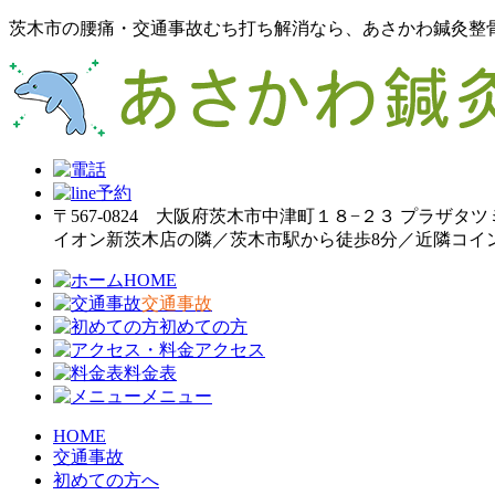
茨木市の腰痛・交通事故むち打ち解消なら、あさかわ鍼灸整
〒567-0824 大阪府茨木市中津町１８−２３ プラザタツ
イオン新茨木店の隣／茨木市駅から徒歩8分／近隣コイ
HOME
交通事故
初めての方
アクセス
料金表
メニュー
HOME
交通事故
初めての方へ