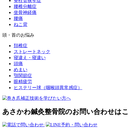
脊柱管狭窄症
腰椎分離症
坐骨神経痛
腰痛
ねこ背
頭・首のお悩み
頚椎症
ストレートネック
寝違え・寝違い
頭痛
めまい
顎関節症
眼精疲労
ヒステリー球（咽喉頭異常感症）
あさかわ鍼灸整⾻院のお問い合わせは