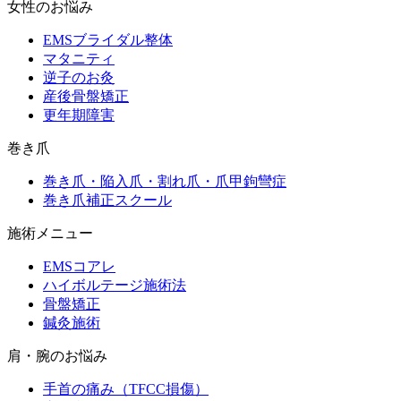
女性のお悩み
EMSブライダル整体
マタニティ
逆子のお灸
産後骨盤矯正
更年期障害
巻き爪
巻き爪・陥入爪・割れ爪・爪甲鉤彎症
巻き爪補正スクール
施術メニュー
EMSコアレ
ハイボルテージ施術法
骨盤矯正
鍼灸施術
肩・腕のお悩み
手首の痛み（TFCC損傷）