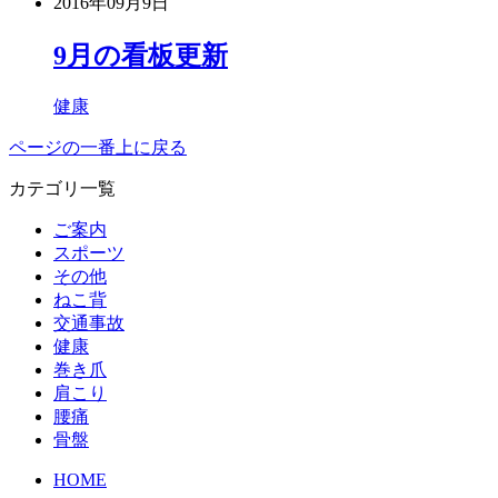
2016年09月9日
9月の看板更新
健康
ページの一番上に戻る
カテゴリ一覧
ご案内
スポーツ
その他
ねこ背
交通事故
健康
巻き爪
肩こり
腰痛
骨盤
HOME