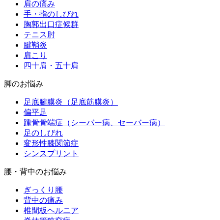
肩の痛み
手・指のしびれ
胸郭出口症候群
テニス肘
腱鞘炎
肩こり
四十肩・五十肩
脚のお悩み
足底腱膜炎（足底筋膜炎）
偏平足
踵骨骨端症（シーバー病、セーバー病）
足のしびれ
変形性膝関節症
シンスプリント
腰・背中のお悩み
ぎっくり腰
背中の痛み
椎間板ヘルニア