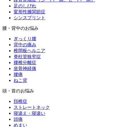
足のしびれ
変形性膝関節症
シンスプリント
腰・背中のお悩み
ぎっくり腰
背中の痛み
椎間板ヘルニア
脊柱管狭窄症
腰椎分離症
坐骨神経痛
腰痛
ねこ背
頭・首のお悩み
頚椎症
ストレートネック
寝違え・寝違い
頭痛
めまい