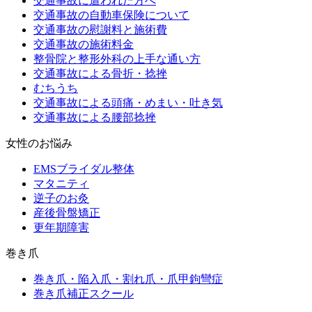
交通事故に遭われた方へ
交通事故の自動車保険について
交通事故の慰謝料と施術費
交通事故の施術料金
整骨院と整形外科の上手な通い方
交通事故による骨折・捻挫
むちうち
交通事故による頭痛・めまい・吐き気
交通事故による腰部捻挫
女性のお悩み
EMSブライダル整体
マタニティ
逆子のお灸
産後骨盤矯正
更年期障害
巻き爪
巻き爪・陥入爪・割れ爪・爪甲鉤彎症
巻き爪補正スクール