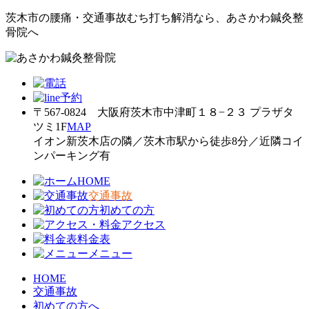
茨木市の腰痛・交通事故むち打ち解消なら、あさかわ鍼灸整
骨院へ
〒567-0824 大阪府茨木市中津町１８−２３ プラザタ
ツミ1F
MAP
イオン新茨木店の隣／茨木市駅から徒歩8分／近隣コイ
ンパーキング有
HOME
交通事故
初めての方
アクセス
料金表
メニュー
HOME
交通事故
初めての方へ