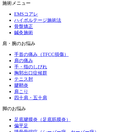
施術メニュー
EMSコアレ
ハイボルテージ施術法
骨盤矯正
鍼灸施術
肩・腕のお悩み
手首の痛み（TFCC損傷）
肩の痛み
手・指のしびれ
胸郭出口症候群
テニス肘
腱鞘炎
肩こり
四十肩・五十肩
脚のお悩み
足底腱膜炎（足底筋膜炎）
偏平足
踵骨骨端症（シーバー病、セーバー病）