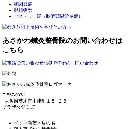
顎関節症
眼精疲労
ヒステリー球（咽喉頭異常感症）
あさかわ鍼灸整⾻院のお問い合わせは
こちら
〒567-0824
⼤阪府茨⽊市中津町１８−２３
プラザタツミ1F
イオン新茨木店の隣
茨木市駅から徒歩8分