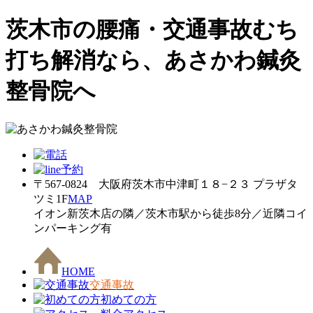
茨木市の腰痛・交通事故むち
打ち解消なら、あさかわ鍼灸
整骨院へ
〒567-0824 大阪府茨木市中津町１８−２３ プラザタ
ツミ1F
MAP
イオン新茨木店の隣／茨木市駅から徒歩8分／近隣コイ
ンパーキング有
HOME
交通事故
初めての方