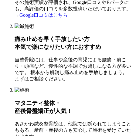
その施術実績が評価され、Google⼝コミやEパークに
も、⾼評価の⼝コミを多数投稿いただいております。
→
Google⼝コミはこちら
痛み止めを早く手放したい方
本気で楽になりたい方におすすめ
当整⾻院には、仕事や産後の育児による腰痛・肩こ
り・頭痛など、慢性的な不調でお越しになる⽅が多い
です。 根本から解消し痛み⽌めを⼿放しましょう。
まずはご相談ください。
マタニティ整体・
産後骨盤矯正が人気！
あさかわ鍼灸整⾻院は、他院では断られてしまうこと
もある、産前・産後の⽅も安⼼して施術を受けていた