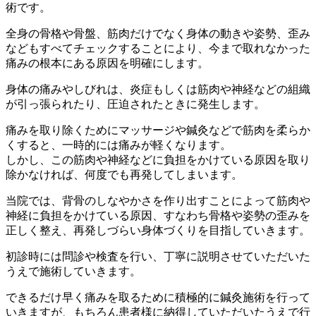
術
です。
全⾝の⾻格や⾻盤、筋⾁だけでなく⾝体の動きや姿勢、歪み
などもすべてチェックすることにより、今まで取れなかった
痛みの根本にある原因を明確にします。
⾝体の痛みやしびれは、炎症もしくは筋⾁や神経などの組織
が引っ張られたり、圧迫されたときに発⽣します。
痛みを取り除くためにマッサージや鍼灸などで筋⾁を柔らか
くすると、⼀時的には痛みが軽くなります。
しかし、この筋⾁や神経などに負担をかけている原因を取り
除かなければ、何度でも再発してしまいます。
当院では、背⾻のしなやかさを作り出すことによって筋⾁や
神経に負担をかけている原因、すなわち
⾻格や姿勢の歪みを
正しく整え、再発しづらい⾝体づくりを⽬指していきます。
初診時には問診や検査を⾏い、丁寧に説明させていただいた
うえで施術していきます。
できるだけ早く痛みを取るために積極的に鍼灸施術を⾏って
いきますが、もちろん患者様に納得していただいたうえで⾏