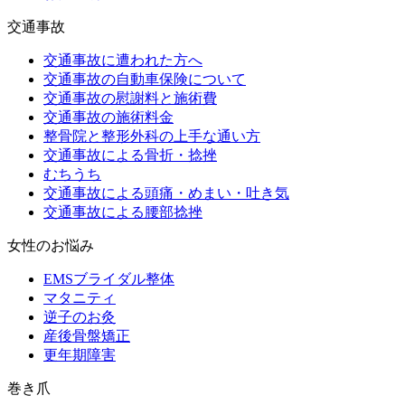
交通事故
交通事故に遭われた方へ
交通事故の自動車保険について
交通事故の慰謝料と施術費
交通事故の施術料金
整骨院と整形外科の上手な通い方
交通事故による骨折・捻挫
むちうち
交通事故による頭痛・めまい・吐き気
交通事故による腰部捻挫
女性のお悩み
EMSブライダル整体
マタニティ
逆子のお灸
産後骨盤矯正
更年期障害
巻き爪