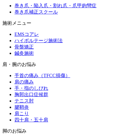
巻き爪・陥入爪・割れ爪・爪甲鉤彎症
巻き爪補正スクール
施術メニュー
EMSコアレ
ハイボルテージ施術法
骨盤矯正
鍼灸施術
肩・腕のお悩み
手首の痛み（TFCC損傷）
肩の痛み
手・指のしびれ
胸郭出口症候群
テニス肘
腱鞘炎
肩こり
四十肩・五十肩
脚のお悩み