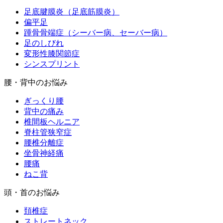
足底腱膜炎（足底筋膜炎）
偏平足
踵骨骨端症（シーバー病、セーバー病）
足のしびれ
変形性膝関節症
シンスプリント
腰・背中のお悩み
ぎっくり腰
背中の痛み
椎間板ヘルニア
脊柱管狭窄症
腰椎分離症
坐骨神経痛
腰痛
ねこ背
頭・首のお悩み
頚椎症
ストレートネック