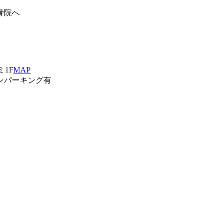
骨院へ
ミ1F
MAP
ンパーキング有