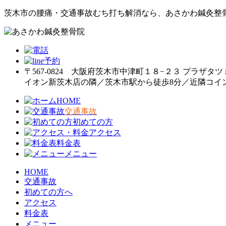
茨木市の腰痛・交通事故むち打ち解消なら、あさかわ鍼灸整
〒567-0824 大阪府茨木市中津町１８−２３ プラザタツ
イオン新茨木店の隣／茨木市駅から徒歩8分／近隣コイ
HOME
交通事故
初めての方
アクセス
料金表
メニュー
HOME
交通事故
初めての方へ
アクセス
料金表
メニュー