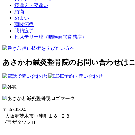
寝違え・寝違い
頭痛
めまい
顎関節症
眼精疲労
ヒステリー球（咽喉頭異常感症）
あさかわ鍼灸整⾻院のお問い合わせは
〒567-0824
⼤阪府茨⽊市中津町１８−２３
プラザタツミ1F