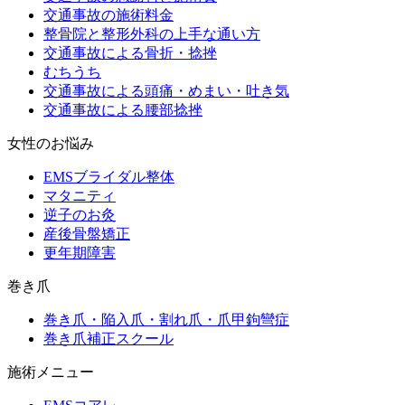
交通事故の施術料金
整骨院と整形外科の上手な通い方
交通事故による骨折・捻挫
むちうち
交通事故による頭痛・めまい・吐き気
交通事故による腰部捻挫
女性のお悩み
EMSブライダル整体
マタニティ
逆子のお灸
産後骨盤矯正
更年期障害
巻き爪
巻き爪・陥入爪・割れ爪・爪甲鉤彎症
巻き爪補正スクール
施術メニュー