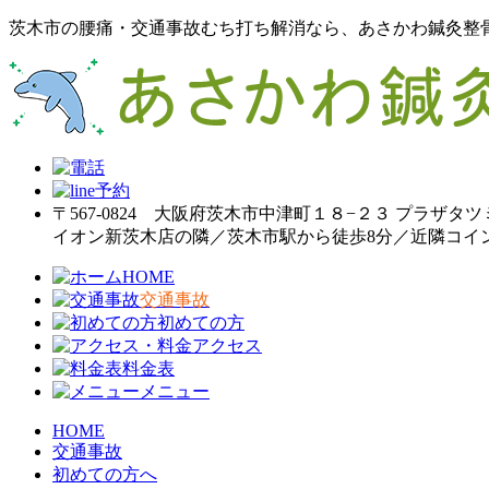
茨木市の腰痛・交通事故むち打ち解消なら、あさかわ鍼灸整
〒567-0824 大阪府茨木市中津町１８−２３ プラザタツ
イオン新茨木店の隣／茨木市駅から徒歩8分／近隣コイ
HOME
交通事故
初めての方
アクセス
料金表
メニュー
HOME
交通事故
初めての方へ