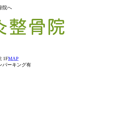
骨院へ
ミ1F
MAP
ンパーキング有