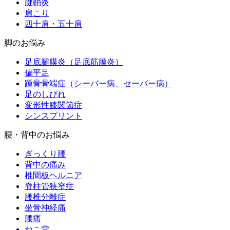
腱鞘炎
肩こり
四十肩・五十肩
脚のお悩み
足底腱膜炎（足底筋膜炎）
偏平足
踵骨骨端症（シーバー病、セーバー病）
足のしびれ
変形性膝関節症
シンスプリント
腰・背中のお悩み
ぎっくり腰
背中の痛み
椎間板ヘルニア
脊柱管狭窄症
腰椎分離症
坐骨神経痛
腰痛
ねこ背