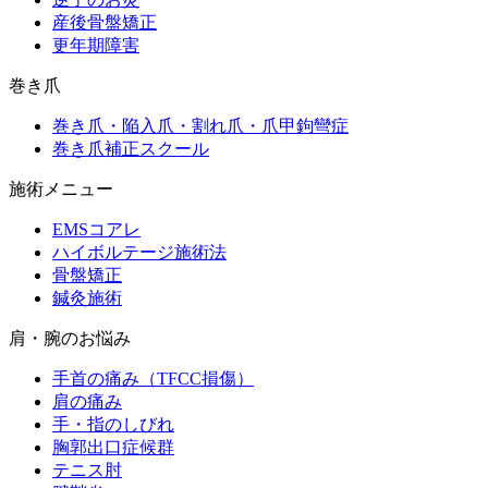
産後骨盤矯正
更年期障害
巻き爪
巻き爪・陥入爪・割れ爪・爪甲鉤彎症
巻き爪補正スクール
施術メニュー
EMSコアレ
ハイボルテージ施術法
骨盤矯正
鍼灸施術
肩・腕のお悩み
手首の痛み（TFCC損傷）
肩の痛み
手・指のしびれ
胸郭出口症候群
テニス肘