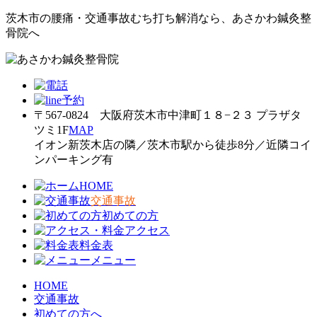
茨木市の腰痛・交通事故むち打ち解消なら、あさかわ鍼灸整
骨院へ
〒567-0824 大阪府茨木市中津町１８−２３ プラザタ
ツミ1F
MAP
イオン新茨木店の隣／茨木市駅から徒歩8分／近隣コイ
ンパーキング有
HOME
交通事故
初めての方
アクセス
料金表
メニュー
HOME
交通事故
初めての方へ