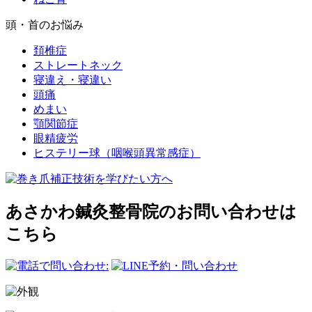
頭・首のお悩み
頚椎症
ストレートネック
寝違え・寝違い
頭痛
めまい
顎関節症
眼精疲労
ヒステリー球（咽喉頭異常感症）
あさかわ鍼灸整⾻院のお問い合わせは
こちら