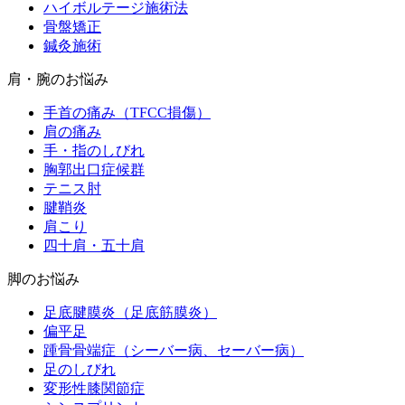
ハイボルテージ施術法
骨盤矯正
鍼灸施術
肩・腕のお悩み
手首の痛み（TFCC損傷）
肩の痛み
手・指のしびれ
胸郭出口症候群
テニス肘
腱鞘炎
肩こり
四十肩・五十肩
脚のお悩み
足底腱膜炎（足底筋膜炎）
偏平足
踵骨骨端症（シーバー病、セーバー病）
足のしびれ
変形性膝関節症