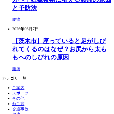
と予防法
腰痛
2026年06月7日
【茨木市】座っていると足がしび
れてくるのはなぜ？お尻から太も
もへのしびれの原因
腰痛
カテゴリ一覧
ご案内
スポーツ
その他
ねこ背
交通事故