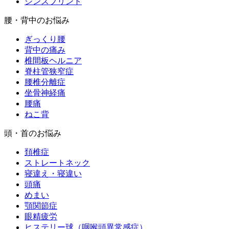
シンスプリント
腰・背中のお悩み
ぎっくり腰
背中の痛み
椎間板ヘルニア
脊柱管狭窄症
腰椎分離症
坐骨神経痛
腰痛
ねこ背
頭・首のお悩み
頚椎症
ストレートネック
寝違え・寝違い
頭痛
めまい
顎関節症
眼精疲労
ヒステリー球（咽喉頭異常感症）