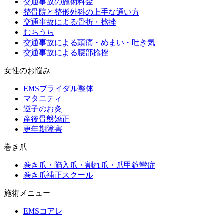
交通事故の施術料金
整骨院と整形外科の上手な通い方
交通事故による骨折・捻挫
むちうち
交通事故による頭痛・めまい・吐き気
交通事故による腰部捻挫
女性のお悩み
EMSブライダル整体
マタニティ
逆子のお灸
産後骨盤矯正
更年期障害
巻き爪
巻き爪・陥入爪・割れ爪・爪甲鉤彎症
巻き爪補正スクール
施術メニュー
EMSコアレ