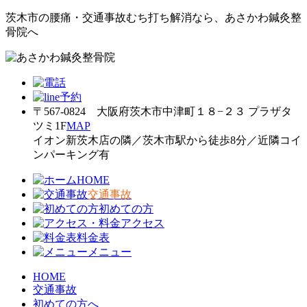
茨木市の腰痛・交通事故むち打ち解消なら、あさかわ鍼灸整
骨院へ
〒567-0824 大阪府茨木市中津町１８−２３ プラザタ
ツミ1F
MAP
イオン新茨木店の隣／茨木市駅から徒歩8分／近隣コイ
ンパーキング有
HOME
交通事故
初めての方
アクセス
料金表
メニュー
HOME
交通事故
初めての方へ