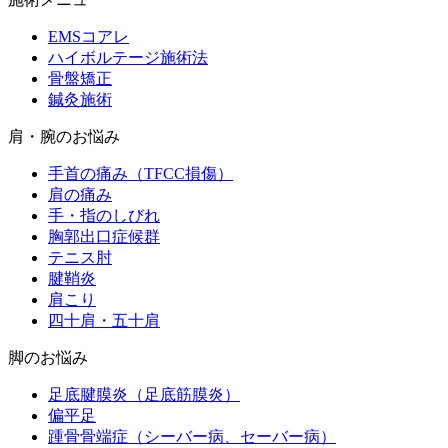
EMSコアレ
ハイボルテージ施術法
骨盤矯正
鍼灸施術
肩・腕のお悩み
手首の痛み（TFCC損傷）
肩の痛み
手・指のしびれ
胸郭出口症候群
テニス肘
腱鞘炎
肩こり
四十肩・五十肩
脚のお悩み
足底腱膜炎（足底筋膜炎）
偏平足
踵骨骨端症（シーバー病、セーバー病）