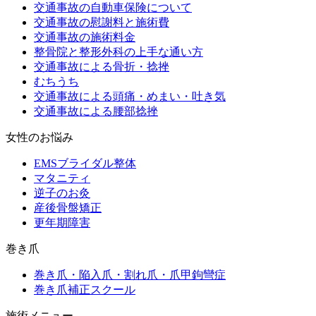
交通事故の自動車保険について
交通事故の慰謝料と施術費
交通事故の施術料金
整骨院と整形外科の上手な通い方
交通事故による骨折・捻挫
むちうち
交通事故による頭痛・めまい・吐き気
交通事故による腰部捻挫
女性のお悩み
EMSブライダル整体
マタニティ
逆子のお灸
産後骨盤矯正
更年期障害
巻き爪
巻き爪・陥入爪・割れ爪・爪甲鉤彎症
巻き爪補正スクール
施術メニュー