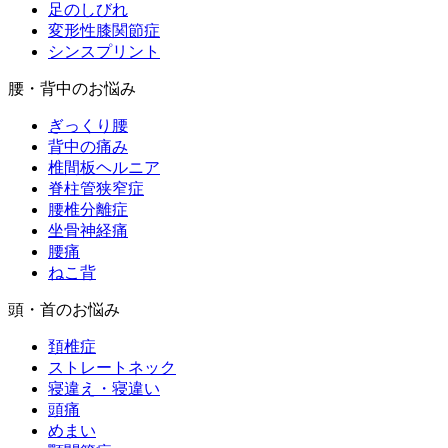
足のしびれ
変形性膝関節症
シンスプリント
腰・背中のお悩み
ぎっくり腰
背中の痛み
椎間板ヘルニア
脊柱管狭窄症
腰椎分離症
坐骨神経痛
腰痛
ねこ背
頭・首のお悩み
頚椎症
ストレートネック
寝違え・寝違い
頭痛
めまい