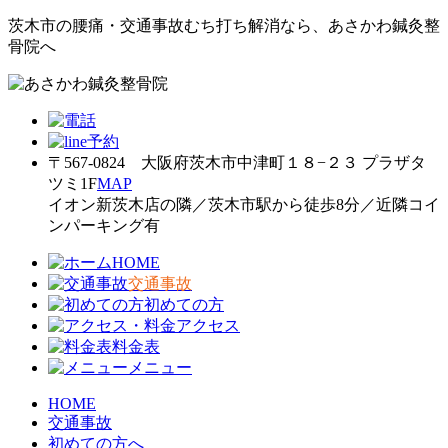
茨木市の腰痛・交通事故むち打ち解消なら、あさかわ鍼灸整
骨院へ
〒567-0824 大阪府茨木市中津町１８−２３ プラザタ
ツミ1F
MAP
イオン新茨木店の隣／茨木市駅から徒歩8分／近隣コイ
ンパーキング有
HOME
交通事故
初めての方
アクセス
料金表
メニュー
HOME
交通事故
初めての方へ