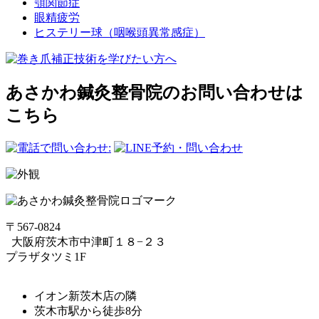
顎関節症
眼精疲労
ヒステリー球（咽喉頭異常感症）
あさかわ鍼灸整⾻院のお問い合わせは
こちら
〒567-0824
⼤阪府茨⽊市中津町１８−２３
プラザタツミ1F
イオン新茨木店の隣
茨木市駅から徒歩8分