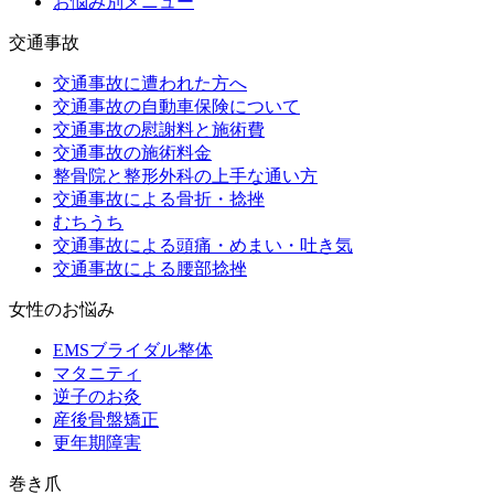
お悩み別メニュー
交通事故
交通事故に遭われた方へ
交通事故の自動車保険について
交通事故の慰謝料と施術費
交通事故の施術料金
整骨院と整形外科の上手な通い方
交通事故による骨折・捻挫
むちうち
交通事故による頭痛・めまい・吐き気
交通事故による腰部捻挫
女性のお悩み
EMSブライダル整体
マタニティ
逆子のお灸
産後骨盤矯正
更年期障害
巻き爪