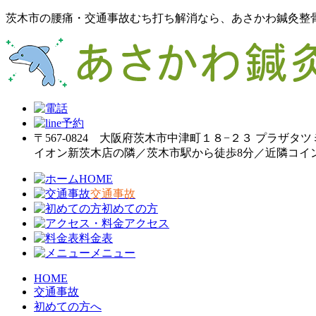
茨木市の腰痛・交通事故むち打ち解消なら、あさかわ鍼灸整
〒567-0824 大阪府茨木市中津町１８−２３ プラザタツ
イオン新茨木店の隣／茨木市駅から徒歩8分／近隣コイ
HOME
交通事故
初めての方
アクセス
料金表
メニュー
HOME
交通事故
初めての方へ