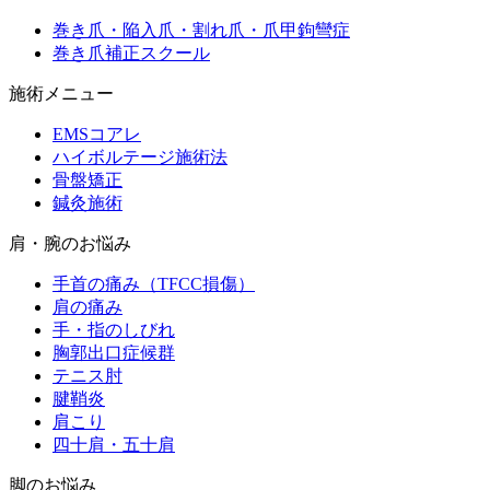
巻き爪・陥入爪・割れ爪・爪甲鉤彎症
巻き爪補正スクール
施術メニュー
EMSコアレ
ハイボルテージ施術法
骨盤矯正
鍼灸施術
肩・腕のお悩み
手首の痛み（TFCC損傷）
肩の痛み
手・指のしびれ
胸郭出口症候群
テニス肘
腱鞘炎
肩こり
四十肩・五十肩
脚のお悩み