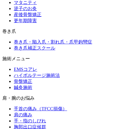
マタニティ
逆子のお灸
産後骨盤矯正
更年期障害
巻き爪
巻き爪・陥入爪・割れ爪・爪甲鉤彎症
巻き爪補正スクール
施術メニュー
EMSコアレ
ハイボルテージ施術法
骨盤矯正
鍼灸施術
肩・腕のお悩み
手首の痛み（TFCC損傷）
肩の痛み
手・指のしびれ
胸郭出口症候群