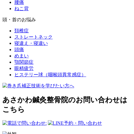
腰痛
ねこ背
頭・首のお悩み
頚椎症
ストレートネック
寝違え・寝違い
頭痛
めまい
顎関節症
眼精疲労
ヒステリー球（咽喉頭異常感症）
あさかわ鍼灸整⾻院のお問い合わせは
こちら