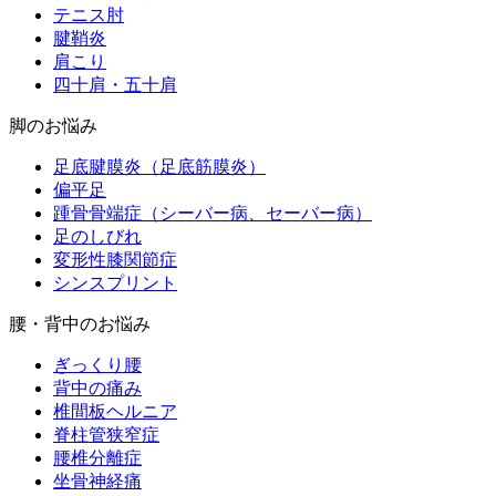
テニス肘
腱鞘炎
肩こり
四十肩・五十肩
脚のお悩み
足底腱膜炎（足底筋膜炎）
偏平足
踵骨骨端症（シーバー病、セーバー病）
足のしびれ
変形性膝関節症
シンスプリント
腰・背中のお悩み
ぎっくり腰
背中の痛み
椎間板ヘルニア
脊柱管狭窄症
腰椎分離症
坐骨神経痛