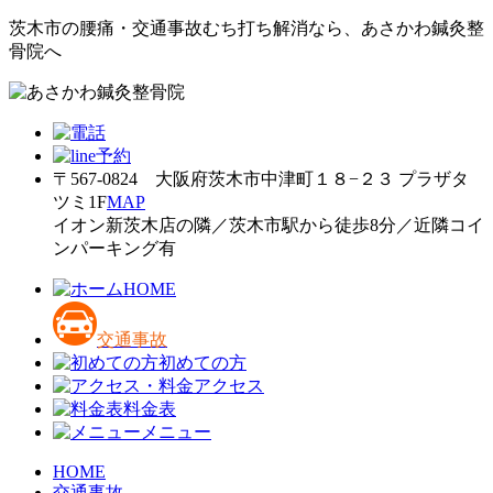
茨木市の腰痛・交通事故むち打ち解消なら、あさかわ鍼灸整
骨院へ
〒567-0824 大阪府茨木市中津町１８−２３ プラザタ
ツミ1F
MAP
イオン新茨木店の隣／茨木市駅から徒歩8分／近隣コイ
ンパーキング有
HOME
交通事故
初めての方
アクセス
料金表
メニュー
HOME
交通事故