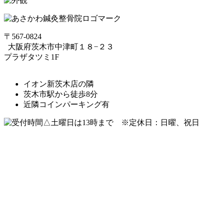
〒567-0824
⼤阪府茨⽊市中津町１８−２３
プラザタツミ1F
イオン新茨木店の隣
茨木市駅から徒歩8分
近隣コインパーキング有
△土曜日は13時まで ※定休日：日曜、祝日