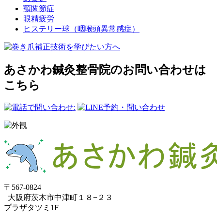
顎関節症
眼精疲労
ヒステリー球（咽喉頭異常感症）
あさかわ鍼灸整⾻院のお問い合わせは
こちら
〒567-0824
⼤阪府茨⽊市中津町１８−２３
プラザタツミ1F