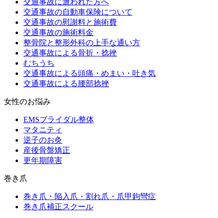
交通事故に遭われた方へ
交通事故の自動車保険について
交通事故の慰謝料と施術費
交通事故の施術料金
整骨院と整形外科の上手な通い方
交通事故による骨折・捻挫
むちうち
交通事故による頭痛・めまい・吐き気
交通事故による腰部捻挫
女性のお悩み
EMSブライダル整体
マタニティ
逆子のお灸
産後骨盤矯正
更年期障害
巻き爪
巻き爪・陥入爪・割れ爪・爪甲鉤彎症
巻き爪補正スクール