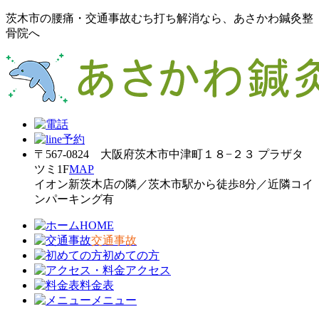
茨木市の腰痛・交通事故むち打ち解消なら、あさかわ鍼灸整
骨院へ
〒567-0824 大阪府茨木市中津町１８−２３ プラザタ
ツミ1F
MAP
イオン新茨木店の隣／茨木市駅から徒歩8分／近隣コイ
ンパーキング有
HOME
交通事故
初めての方
アクセス
料金表
メニュー