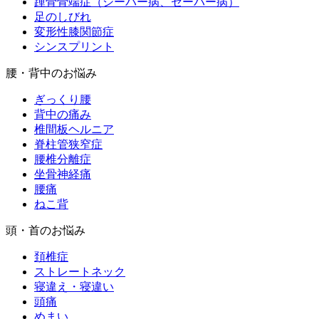
踵骨骨端症（シーバー病、セーバー病）
足のしびれ
変形性膝関節症
シンスプリント
腰・背中のお悩み
ぎっくり腰
背中の痛み
椎間板ヘルニア
脊柱管狭窄症
腰椎分離症
坐骨神経痛
腰痛
ねこ背
頭・首のお悩み
頚椎症
ストレートネック
寝違え・寝違い
頭痛
めまい