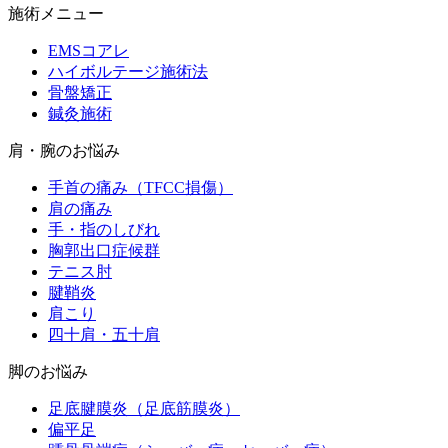
施術メニュー
EMSコアレ
ハイボルテージ施術法
骨盤矯正
鍼灸施術
肩・腕のお悩み
手首の痛み（TFCC損傷）
肩の痛み
手・指のしびれ
胸郭出口症候群
テニス肘
腱鞘炎
肩こり
四十肩・五十肩
脚のお悩み
足底腱膜炎（足底筋膜炎）
偏平足