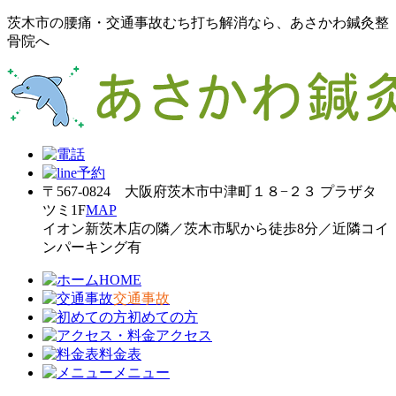
茨木市の腰痛・交通事故むち打ち解消なら、あさかわ鍼灸整
骨院へ
〒567-0824 大阪府茨木市中津町１８−２３ プラザタ
ツミ1F
MAP
イオン新茨木店の隣／茨木市駅から徒歩8分／近隣コイ
ンパーキング有
HOME
交通事故
初めての方
アクセス
料金表
メニュー