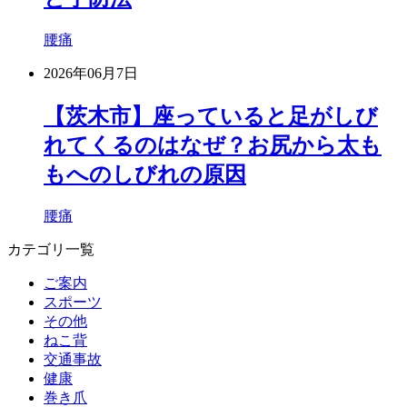
腰痛
2026年06月7日
【茨木市】座っていると足がしび
れてくるのはなぜ？お尻から太も
もへのしびれの原因
腰痛
カテゴリ一覧
ご案内
スポーツ
その他
ねこ背
交通事故
健康
巻き爪