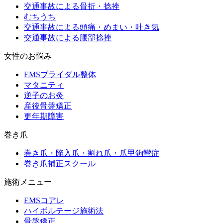
交通事故による骨折・捻挫
むちうち
交通事故による頭痛・めまい・吐き気
交通事故による腰部捻挫
女性のお悩み
EMSブライダル整体
マタニティ
逆子のお灸
産後骨盤矯正
更年期障害
巻き爪
巻き爪・陥入爪・割れ爪・爪甲鉤彎症
巻き爪補正スクール
施術メニュー
EMSコアレ
ハイボルテージ施術法
骨盤矯正