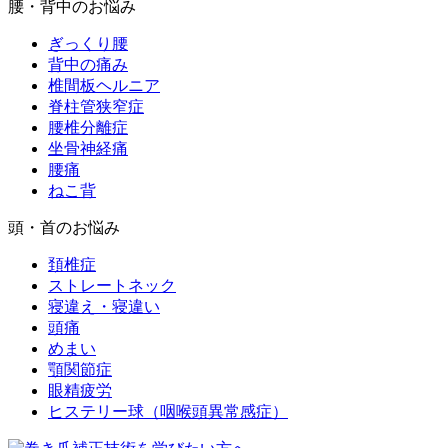
腰・背中のお悩み
ぎっくり腰
背中の痛み
椎間板ヘルニア
脊柱管狭窄症
腰椎分離症
坐骨神経痛
腰痛
ねこ背
頭・首のお悩み
頚椎症
ストレートネック
寝違え・寝違い
頭痛
めまい
顎関節症
眼精疲労
ヒステリー球（咽喉頭異常感症）