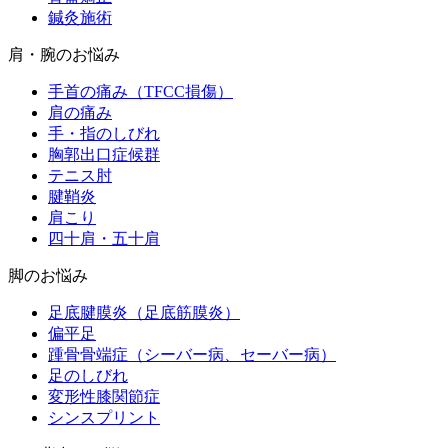
鍼灸施術
肩・腕のお悩み
手首の痛み（TFCC損傷）
肩の痛み
手・指のしびれ
胸郭出口症候群
テニス肘
腱鞘炎
肩こり
四十肩・五十肩
脚のお悩み
足底腱膜炎（足底筋膜炎）
偏平足
踵骨骨端症（シーバー病、セーバー病）
足のしびれ
変形性膝関節症
シンスプリント