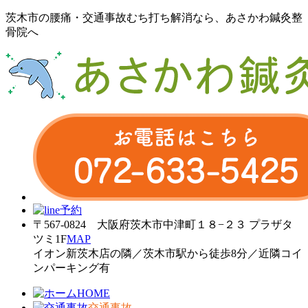
茨木市の腰痛・交通事故むち打ち解消なら、あさかわ鍼灸整
骨院へ
〒567-0824 大阪府茨木市中津町１８−２３ プラザタ
ツミ1F
MAP
イオン新茨木店の隣／茨木市駅から徒歩8分／近隣コイ
ンパーキング有
HOME
交通事故