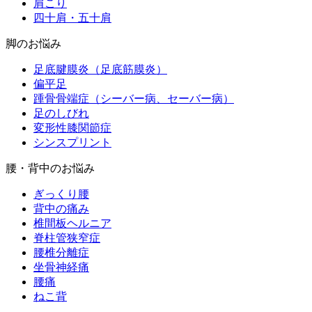
肩こり
四十肩・五十肩
脚のお悩み
足底腱膜炎（足底筋膜炎）
偏平足
踵骨骨端症（シーバー病、セーバー病）
足のしびれ
変形性膝関節症
シンスプリント
腰・背中のお悩み
ぎっくり腰
背中の痛み
椎間板ヘルニア
脊柱管狭窄症
腰椎分離症
坐骨神経痛
腰痛
ねこ背