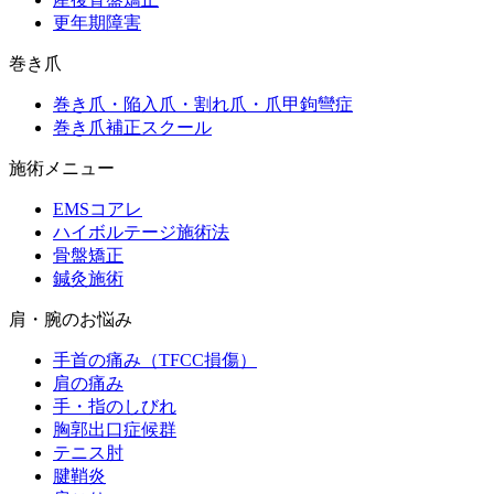
更年期障害
巻き爪
巻き爪・陥入爪・割れ爪・爪甲鉤彎症
巻き爪補正スクール
施術メニュー
EMSコアレ
ハイボルテージ施術法
骨盤矯正
鍼灸施術
肩・腕のお悩み
手首の痛み（TFCC損傷）
肩の痛み
手・指のしびれ
胸郭出口症候群
テニス肘
腱鞘炎