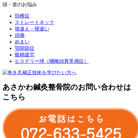
頭・首のお悩み
頚椎症
ストレートネック
寝違え・寝違い
頭痛
めまい
顎関節症
眼精疲労
ヒステリー球（咽喉頭異常感症）
あさかわ鍼灸整⾻院のお問い合わせは
こちら