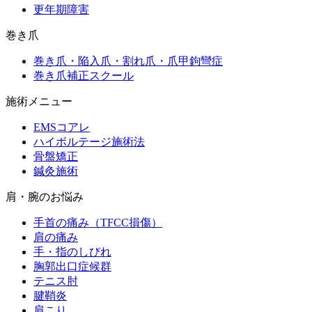
更年期障害
巻き爪
巻き爪・陥入爪・割れ爪・爪甲鉤彎症
巻き爪補正スクール
施術メニュー
EMSコアレ
ハイボルテージ施術法
骨盤矯正
鍼灸施術
肩・腕のお悩み
手首の痛み（TFCC損傷）
肩の痛み
手・指のしびれ
胸郭出口症候群
テニス肘
腱鞘炎
肩こり