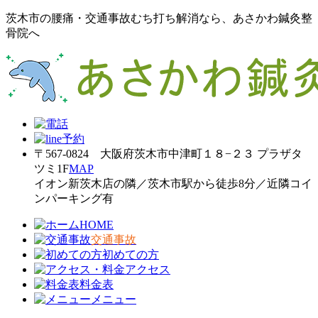
茨木市の腰痛・交通事故むち打ち解消なら、あさかわ鍼灸整
骨院へ
〒567-0824 大阪府茨木市中津町１８−２３ プラザタ
ツミ1F
MAP
イオン新茨木店の隣／茨木市駅から徒歩8分／近隣コイ
ンパーキング有
HOME
交通事故
初めての方
アクセス
料金表
メニュー