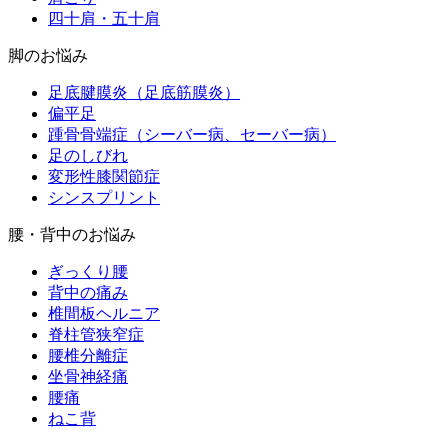
四十肩・五十肩
脚のお悩み
足底腱膜炎（足底筋膜炎）
偏平足
踵骨骨端症（シーバー病、セーバー病）
足のしびれ
変形性膝関節症
シンスプリント
腰・背中のお悩み
ぎっくり腰
背中の痛み
椎間板ヘルニア
脊柱管狭窄症
腰椎分離症
坐骨神経痛
腰痛
ねこ背