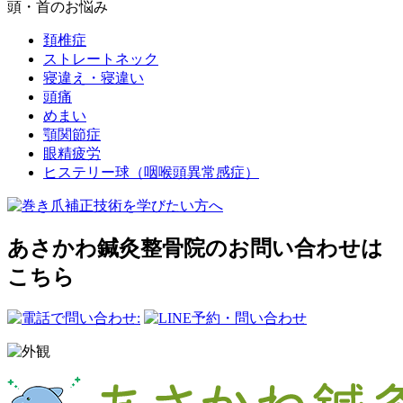
頭・首のお悩み
頚椎症
ストレートネック
寝違え・寝違い
頭痛
めまい
顎関節症
眼精疲労
ヒステリー球（咽喉頭異常感症）
あさかわ鍼灸整⾻院のお問い合わせは
こちら