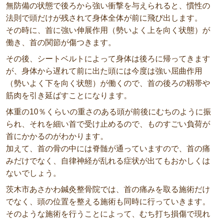
無防備の状態で後ろから強い衝撃を与えられると、慣性の
法則で頭だけが残されて身体全体が前に飛び出します。
その時に、首に強い伸展作用（勢いよく上を向く状態）が
働き、首の関節が傷つきます。
その後、シートベルトによって身体は後ろに帰ってきます
が、身体から遅れて前に出た頭には今度は強い屈曲作用
（勢いよく下を向く状態）が働くので、首の後ろの靱帯や
筋肉を引き延ばすことになります。
体重の10％くらいの重さのある頭が前後にむちのように振
られ、それを細い首で受け止めるので、ものすごい負荷が
首にかかるのがわかります。
加えて、首の骨の中には脊髄が通っていますので、首の痛
みだけでなく、自律神経が乱れる症状が出てもおかしくは
ないでしょう。
茨木市あさかわ鍼灸整骨院では、首の痛みを取る施術だけ
でなく、頭の位置を整える施術も同時に行っていきます。
そのような施術を行うことによって、むち打ち損傷で現れ