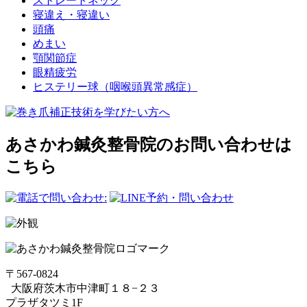
ストレートネック
寝違え・寝違い
頭痛
めまい
顎関節症
眼精疲労
ヒステリー球（咽喉頭異常感症）
あさかわ鍼灸整⾻院のお問い合わせは
こちら
〒567-0824
⼤阪府茨⽊市中津町１８−２３
プラザタツミ1F