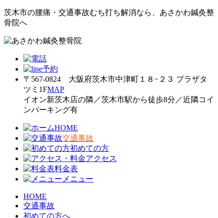
茨木市の腰痛・交通事故むち打ち解消なら、あさかわ鍼灸整
骨院へ
〒567-0824 大阪府茨木市中津町１８−２３ プラザタ
ツミ1F
MAP
イオン新茨木店の隣／茨木市駅から徒歩8分／近隣コイ
ンパーキング有
HOME
交通事故
初めての方
アクセス
料金表
メニュー
HOME
交通事故
初めての方へ