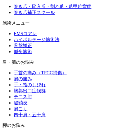
巻き爪・陥入爪・割れ爪・爪甲鉤彎症
巻き爪補正スクール
施術メニュー
EMSコアレ
ハイボルテージ施術法
骨盤矯正
鍼灸施術
肩・腕のお悩み
手首の痛み（TFCC損傷）
肩の痛み
手・指のしびれ
胸郭出口症候群
テニス肘
腱鞘炎
肩こり
四十肩・五十肩
脚のお悩み