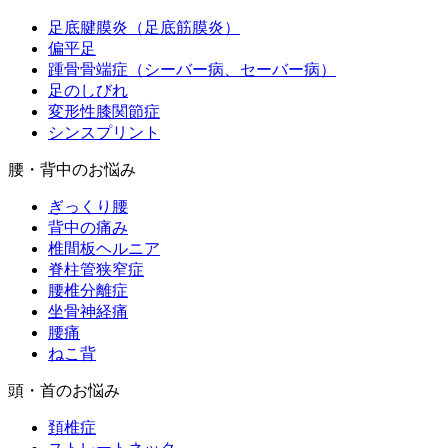
足底腱膜炎（足底筋膜炎）
偏平足
踵骨骨端症（シーバー病、セーバー病）
足のしびれ
変形性膝関節症
シンスプリント
腰・背中のお悩み
ぎっくり腰
背中の痛み
椎間板ヘルニア
脊柱管狭窄症
腰椎分離症
坐骨神経痛
腰痛
ねこ背
頭・首のお悩み
頚椎症