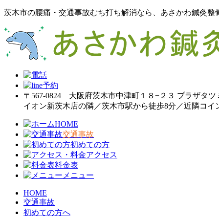
茨木市の腰痛・交通事故むち打ち解消なら、あさかわ鍼灸整
〒567-0824 大阪府茨木市中津町１８−２３ プラザタツ
イオン新茨木店の隣／茨木市駅から徒歩8分／近隣コイ
HOME
交通事故
初めての方
アクセス
料金表
メニュー
HOME
交通事故
初めての方へ