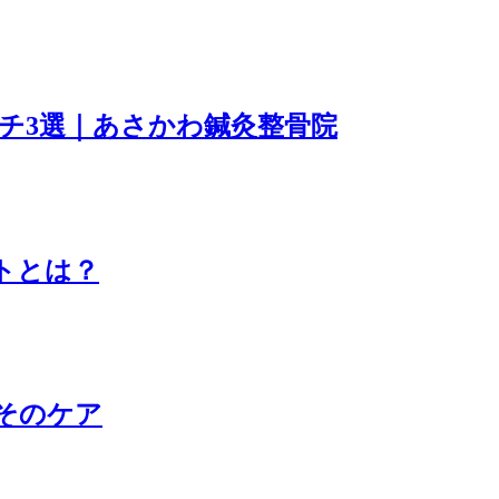
チ3選｜あさかわ鍼灸整骨院
トとは？
そのケア