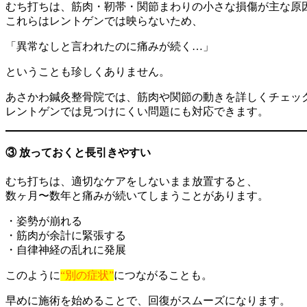
むち打ちは、筋肉・靭帯・関節まわりの小さな損傷が主な原
これらはレントゲンでは映らないため、
「異常なしと言われたのに痛みが続く…」
ということも珍しくありません。
あさかわ鍼灸整骨院では、筋肉や関節の動きを詳しくチェッ
レントゲンでは見つけにくい問題にも対応できます。
③ 放っておくと長引きやすい
むち打ちは、適切なケアをしないまま放置すると、
数ヶ月〜数年と痛みが続いてしまうことがあります。
・姿勢が崩れる
・筋肉が余計に緊張する
・自律神経の乱れに発展
このように
“別の症状”
につながることも。
早めに施術を始めることで、回復がスムーズになります。