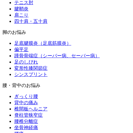
テニス肘
腱鞘炎
肩こり
四十肩・五十肩
脚のお悩み
足底腱膜炎（足底筋膜炎）
偏平足
踵骨骨端症（シーバー病、セーバー病）
足のしびれ
変形性膝関節症
シンスプリント
腰・背中のお悩み
ぎっくり腰
背中の痛み
椎間板ヘルニア
脊柱管狭窄症
腰椎分離症
坐骨神経痛