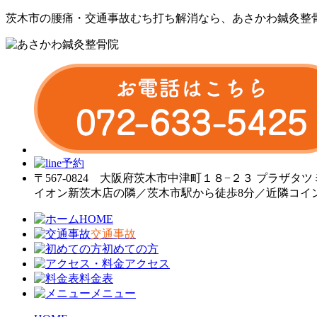
茨木市の腰痛・交通事故むち打ち解消なら、あさかわ鍼灸整
〒567-0824 大阪府茨木市中津町１８−２３ プラザタツ
イオン新茨木店の隣／茨木市駅から徒歩8分／近隣コイ
HOME
交通事故
初めての方
アクセス
料金表
メニュー