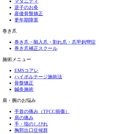
マタニティ
逆子のお灸
産後骨盤矯正
更年期障害
巻き爪
巻き爪・陥入爪・割れ爪・爪甲鉤彎症
巻き爪補正スクール
施術メニュー
EMSコアレ
ハイボルテージ施術法
骨盤矯正
鍼灸施術
肩・腕のお悩み
手首の痛み（TFCC損傷）
肩の痛み
手・指のしびれ
胸郭出口症候群