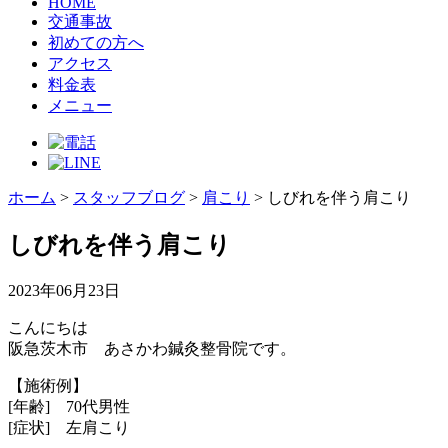
HOME
交通事故
初めての方へ
アクセス
料金表
メニュー
ホーム
>
スタッフブログ
>
肩こり
>
しびれを伴う肩こり
しびれを伴う肩こり
2023年06月23日
こんにちは
阪急茨木市 あさかわ鍼灸整骨院です。
【施術例】
[年齢] 70代男性
[症状] 左肩こり