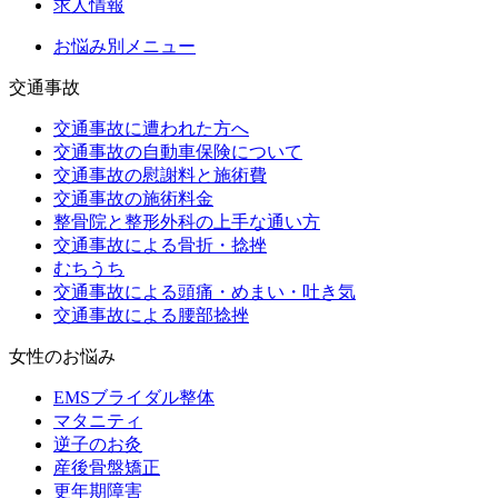
求人情報
お悩み別メニュー
交通事故
交通事故に遭われた方へ
交通事故の自動車保険について
交通事故の慰謝料と施術費
交通事故の施術料金
整骨院と整形外科の上手な通い方
交通事故による骨折・捻挫
むちうち
交通事故による頭痛・めまい・吐き気
交通事故による腰部捻挫
女性のお悩み
EMSブライダル整体
マタニティ
逆子のお灸
産後骨盤矯正
更年期障害