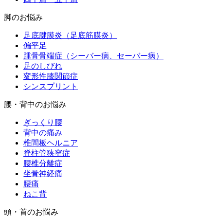
脚のお悩み
足底腱膜炎（足底筋膜炎）
偏平足
踵骨骨端症（シーバー病、セーバー病）
足のしびれ
変形性膝関節症
シンスプリント
腰・背中のお悩み
ぎっくり腰
背中の痛み
椎間板ヘルニア
脊柱管狭窄症
腰椎分離症
坐骨神経痛
腰痛
ねこ背
頭・首のお悩み