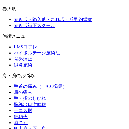
巻き爪
巻き爪・陥入爪・割れ爪・爪甲鉤彎症
巻き爪補正スクール
施術メニュー
EMSコアレ
ハイボルテージ施術法
骨盤矯正
鍼灸施術
肩・腕のお悩み
手首の痛み（TFCC損傷）
肩の痛み
手・指のしびれ
胸郭出口症候群
テニス肘
腱鞘炎
肩こり
四十肩・五十肩