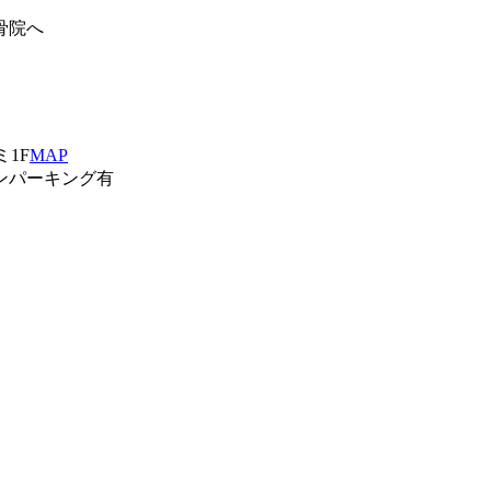
骨院へ
ミ1F
MAP
ンパーキング有