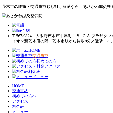
茨木市の腰痛・交通事故むち打ち解消なら、あさかわ鍼灸整
〒567-0824 大阪府茨木市中津町１８−２３ プラザタツ
イオン新茨木店の隣／茨木市駅から徒歩8分／近隣コイ
HOME
交通事故
初めての方
アクセス
料金表
メニュー
HOME
交通事故
初めての方へ
アクセス
料金表
メニュー