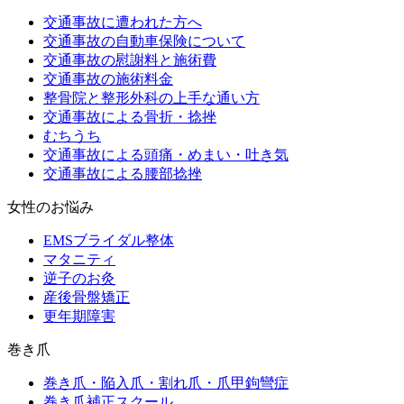
交通事故に遭われた方へ
交通事故の自動車保険について
交通事故の慰謝料と施術費
交通事故の施術料金
整骨院と整形外科の上手な通い方
交通事故による骨折・捻挫
むちうち
交通事故による頭痛・めまい・吐き気
交通事故による腰部捻挫
女性のお悩み
EMSブライダル整体
マタニティ
逆子のお灸
産後骨盤矯正
更年期障害
巻き爪
巻き爪・陥入爪・割れ爪・爪甲鉤彎症
巻き爪補正スクール