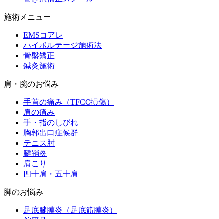
施術メニュー
EMSコアレ
ハイボルテージ施術法
骨盤矯正
鍼灸施術
肩・腕のお悩み
手首の痛み（TFCC損傷）
肩の痛み
手・指のしびれ
胸郭出口症候群
テニス肘
腱鞘炎
肩こり
四十肩・五十肩
脚のお悩み
足底腱膜炎（足底筋膜炎）