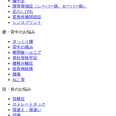
偏平足
踵骨骨端症（シーバー病、セーバー病）
足のしびれ
変形性膝関節症
シンスプリント
腰・背中のお悩み
ぎっくり腰
背中の痛み
椎間板ヘルニア
脊柱管狭窄症
腰椎分離症
坐骨神経痛
腰痛
ねこ背
頭・首のお悩み
頚椎症
ストレートネック
寝違え・寝違い
頭痛