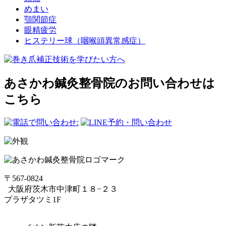
めまい
顎関節症
眼精疲労
ヒステリー球（咽喉頭異常感症）
あさかわ鍼灸整⾻院のお問い合わせは
こちら
〒567-0824
⼤阪府茨⽊市中津町１８−２３
プラザタツミ1F