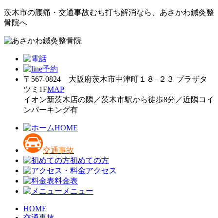
茨木市の腰痛・交通事故むち打ち解消なら、あさかわ鍼灸整
骨院へ
〒567-0824 大阪府茨木市中津町１８−２３ プラザタ
ツミ1F
MAP
イオン新茨木店の隣／茨木市駅から徒歩8分／近隣コイ
ンパーキング有
HOME
交通事故
初めての方
アクセス
料金表
メニュー
HOME
交通事故