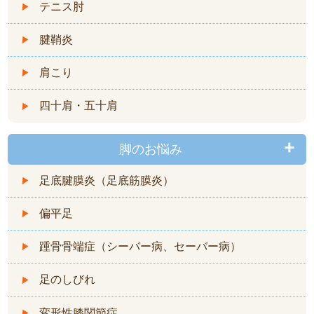
テニス肘
腱鞘炎
肩こり
四十肩・五十肩
脚のお悩み
足底腱膜炎（足底筋膜炎）
偏平足
踵骨骨端症（シーバー病、セーバー病）
足のしびれ
変形性膝関節症